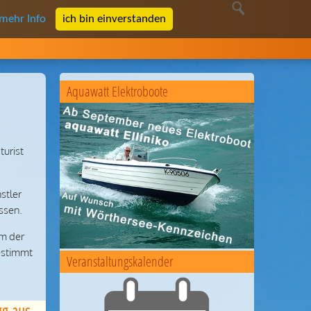
mehr Info
ich bin einverstanden
Aquawatt Elektroboote
turist
stler
ssen.
em der
bestimmt
Veranstaltungskalender
Karikaturist Jörg Friessnegg aus Villach