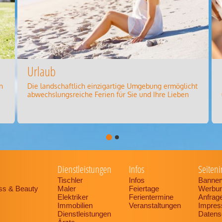
Urlaub
n
Die landschaftlich einzigartige Umgebung ermöglicht
abwechslungsreiche Ferien für Sie und Ihre Lieben
Dienstleistungen
Infos
Seiteni
Tischler
Infos
Banner
ess & Beauty
Maler
Feiertage
Werbu
Elektriker
Ferientermine
Anfrag
Immobilien
Veranstaltungen
Impre
Dienstleistungen
Datens