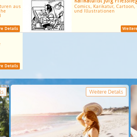
turen aus
Comics, Karikatur, Cartoon,
che
und Illustrationen
d
e Details
Weitere
e
e Details
ls
Weitere Details