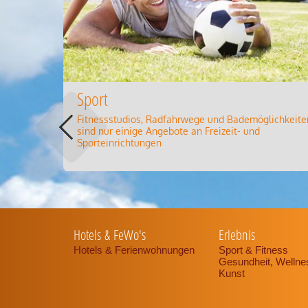
Sport
Fitnessstudios, Radfahrwege und Bademöglichkeite
sind nur einige Angebote an Freizeit- und
Sporteinrichtungen
Hotels & FeWo's
Erlebnis
Hotels & Ferienwohnungen
Sport & Fitness
Gesundheit, Welln
Kunst