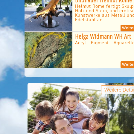
Helmut Rome fertigt Skulp
Holz und Stein, und erotis
Kunstwerke aus Metall un
Edelstahl an.
Weiter
Helga Widmann WH Art
Acryl - Pigment - Aquarell
Weiter
Weitere Detai