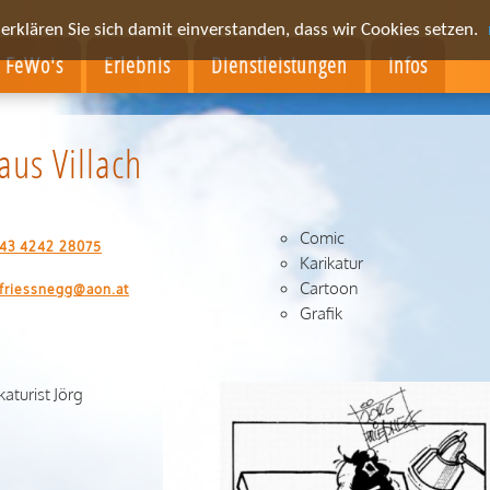
rklären Sie sich damit einverstanden, dass wir Cookies setzen.
& FeWo's
Erlebnis
Dienstleistungen
Infos
aus Villach
Comic
43 4242 28075
Karikatur
Cartoon
.friessnegg@aon.at
Grafik
katurist Jörg