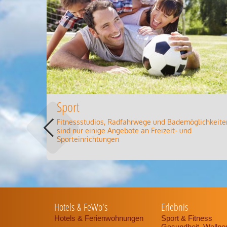
Sport
Fitnessstudios, Radfahrwege und Bademöglichkeite
sind nur einige Angebote an Freizeit- und
Sporteinrichtungen
Hotels & FeWo's
Erlebnis
Hotels & Ferienwohnungen
Sport & Fitness
Gesundheit, Welln