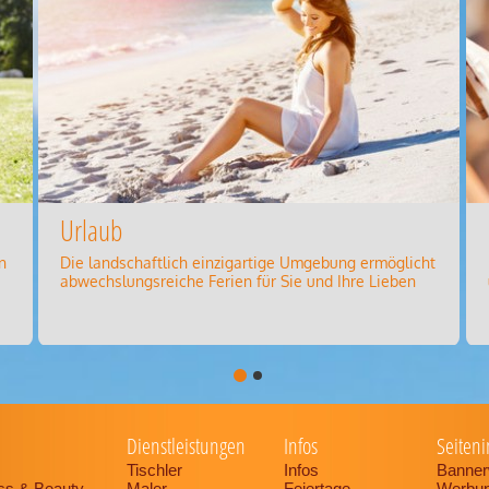
Urlaub
n
Die landschaftlich einzigartige Umgebung ermöglicht
abwechslungsreiche Ferien für Sie und Ihre Lieben
Dienstleistungen
Infos
Seiteni
Tischler
Infos
Banner
ess & Beauty
Maler
Feiertage
Werbu